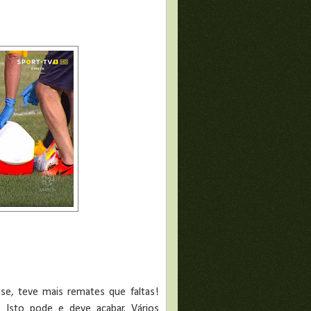
e, teve mais remates que faltas!
 Isto pode e deve acabar. Vários