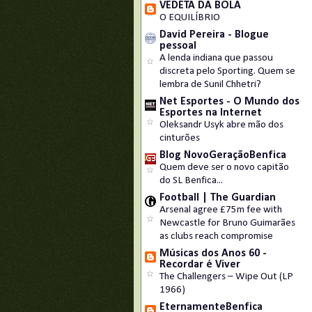
VEDETA DA BOLA
O EQUILÍBRIO
David Pereira - Blogue
pessoal
A lenda indiana que passou
discreta pelo Sporting. Quem se
lembra de Sunil Chhetri?
Net Esportes - O Mundo dos
Esportes na Internet
Oleksandr Usyk abre mão dos
cinturões
Blog NovoGeraçãoBenfica
Quem deve ser o novo capitão
do SL Benfica...
Football | The Guardian
Arsenal agree £75m fee with
Newcastle for Bruno Guimarães
as clubs reach compromise
Músicas dos Anos 60 -
Recordar é Viver
The Challengers – Wipe Out (LP
1966)
EternamenteBenfica