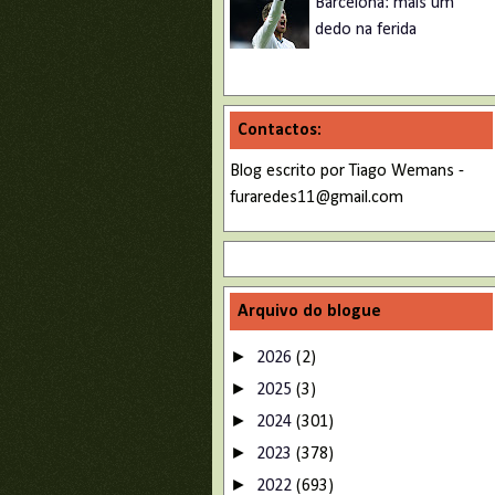
Barcelona: mais um
dedo na ferida
Contactos:
Blog escrito por Tiago Wemans -
furaredes11@gmail.com
Arquivo do blogue
►
2026
(2)
►
2025
(3)
►
2024
(301)
►
2023
(378)
►
2022
(693)