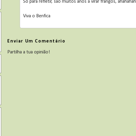
Só para refletir, são muitos anos a virar frangos, ahahaha
Viva o Benfica
Enviar Um Comentário
Partilha a tua opinião!