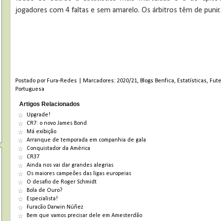
jogadores com 4 faltas e sem amarelo. Os árbitros têm de punir.
Postado por
Fura-Redes
|
Marcadores:
2020/21
,
Blogs Benfica
,
Estatísticas
,
Fut
Portuguesa
Artigos Relacionados
Upgrade!
CR7: o novo James Bond
Má exibição
Arranque de temporada em companhia de gala
Conquistador da América
CR37
Ainda nos vai dar grandes alegrias
Os maiores campeões das ligas europeias
O desafio de Roger Schmidt
Bola de Ouro?
Especialista!
Furacão Darwin Núñez
Bem que vamos precisar dele em Amesterdão