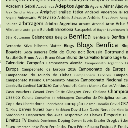
A
2023/24
2ª Divisão
Adeptos
Academia Seixal
Agenda
Aimar
Ajax
Académica
Aguero
Al
Amigável
análise tática
Andebol
Anderson Talisc
Alex Sandro
Alverca
Antevisão
Aniversário
António Salvador
António Silva
Angola
Anzhi
Apag
arbitragem
árbitro
Argentina
Artur 
Arouca
Arsenal
Artur
Saudita
Barcelona
Atletismo
Balotelli
Basquetebol
auto-golo
Bayer Leverkusen
Benfica
Belenenses
Benfica
Bélgica
Benfica B
Béla Guttmann
Blogs Benfica
Blogs
Blo
Bernardo Silva
bilhetes
Blatter
Boavista
Bola de Ouro
Borussia Dortmund
Boca Juniores
Bolt
B
Bruno de Carvalho
Bruno Lage
Brasileirão
Bruno Alves
Bruno César
Br
Calendário
Campeão
Campeonato Alemão
C
Campeonato Argentino
Europa
Campeonato da Europa
Campeonato da Europa 2016
Campeonato do Mundo de Clubes
Campeo
Campeonato Escocês
Campeonato Nacional
c
Campeonato Italiano
Campeonato Maicon
Cardozo
Carlo Ancelotti
Carlos Vinícius
Capdevilla
Cardinal
Carlos Martins
Champio
Caso vouchers
Cavani
Cech
Celtic Glasgow
Cervi
Chalana
clássico
Coluna
Conselho de Disciplina
contas 
Conselho de Arbitragem
corrupção
CR7
Copa dos Libertadores
Covid
Corinthians
Cosme Damião
Darwin Núñez
D. Kiev
David Luiz
David Neres
David Beckham
De Gea
D
Desporto
Madonnina
Desportivo das Aves
Desportivo de Chaves
Di
Direitos TV
Doping
Drogba
Éde
Djuricic
Domingos
Doyen Sports
Draxler
Eliseu
Enzo Fernández
Enzo Pérez
Equipa
Equipas B
Erediv
Emerson
Enke