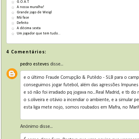
G.O.A.T.
A nossa muralha!
Grande jogo de Weigl
Má fase
Defeito
A décima sexta
Um jogador que tem tudo...
4 Comentários:
pedro esteves
disse...
e o último Fraude Corrupção & Putêdo - SLB para o ca
conseguimos jogar futebol, além das agressões Impunes
e só não foi irradiado pq jogava no...Real Madrid, e tb d
o s.oliveira e otávio a incendiar o ambiente, e a simular
esta liga mete nojo, somos roubados em Mafra, no Marí
Anónimo disse...