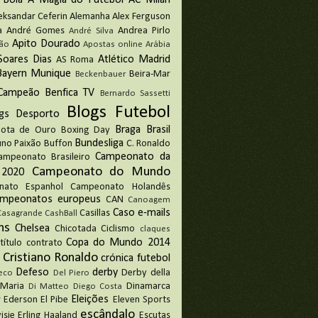
 Bola
A Magia do Futebol
AC Milan
eksandar Ceferin
Alemanha
Alex Ferguson
a
André Gomes
Andrea Pirlo
André Silva
Apito Dourado
ão
Apostas online
Arábia
Soares Dias
Atlético Madrid
AS Roma
Bayern Munique
Beira-Mar
Beckenbauer
 Campeão
Benfica TV
Bernardo Sassetti
Blogs Futebol
gs Desporto
Braga
Brasil
ota de Ouro
Boxing Day
Bundesliga
uno Paixão
Buffon
C. Ronaldo
Campeonato da
ampeonato Brasileiro
Campeonato do Mundo
 2020
nato Espanhol
Campeonato Holandês
ampeonatos europeus
CAN
Canoagem
Caso e-mails
Casillas
Casagrande
CashBall
ns
Chelsea
Chicotada
Ciclismo
claques
Copa do Mundo 2014
título
contrato
Cristiano Ronaldo
crónica futebol
Defeso
derby
Derby della
eco
Del Piero
 Maria
Dinamarca
Di Matteo
Diego Costa
Eleições
r
Ederson
El Pibe
Eleven Sports
escândalo
isie
Erling Haaland
Escutas