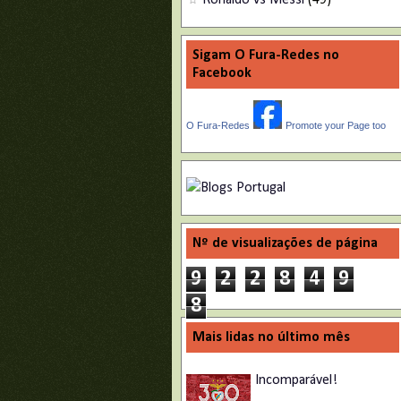
Ronaldo vs Messi
(49)
Sigam O Fura-Redes no
Facebook
O Fura-Redes
Promote your Page too
Nº de visualizações de página
9
2
2
8
4
9
8
Mais lidas no último mês
Incomparável!